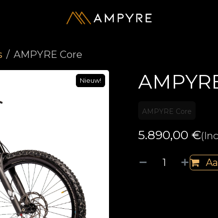
s
AMPYRE Core
AMPYRE
Nieuw!
Nieuw!
AMPYRE Core
5.890,00
€
(In
Aa