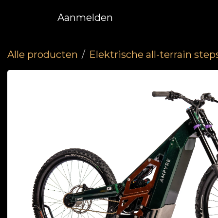
Overslaan naar inhoud
Aanmelden
Alle producten
Elektrische all-terrain step