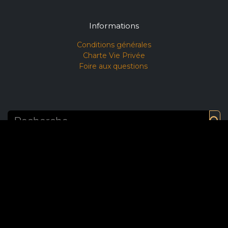
Informations
Conditions générales​
Charte Vie Privée
Foire aux questions
Copyright ©LVL GROUP
Français (BE)
Généré par
- Le #1
Open Source eCommerce