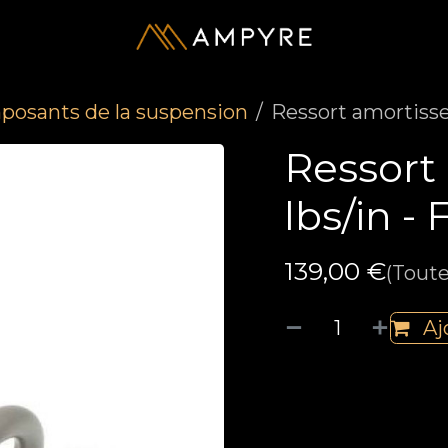
osants de la suspension
Ressort amortiss
Ressort
lbs/in 
139,00
€
(Toute
Aj